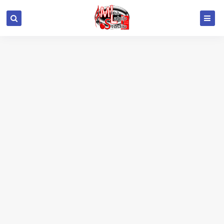
google.com, pub-6415693517272290, DIRECT,
f08c47fec0942fa0