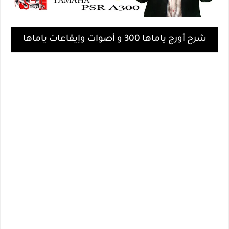
شرح أورج ياماها 300 و أصوات وإيقاعات ياماها