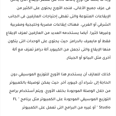
وإذا ما بحثنا فى أورج ياماها 350 عن عنصر الإيقاع الذى يدخل
فى عزف جميع الأغانى، فنجد الأورج يحتوى على الكثير من
الإيقاعات المتنوعة والتى تغطى إحتياجات العازفين فى الجانب
الشرقي أو الغربي. فهناك إيقاعات مصرية وخليجية ومغربية
وغيرها كثيرا. أيضا يستخدمه العديد من العازفين لعزف الإيقاع
فقط أو مايعرف بالدرامز. حيث يحتوى على الوحدات التى يتكون
منها الإيقاع والتى تجعل من الكيبورد ألة درامز تعزف مع ألة
أخرى مثل البيانو أو الجيتار.
كذلك للعازف أن يستخدم هذا الأورج للتوزيع الموسيقي دون
الحاجة إلى شراء أى كيبورد آخر. حيث يمكن توصيلة بالكمبيوتر
من خلال الوصلة الموجودة بخلف الأورج. ويتم أستخدام برامج
التوزيع الموسيقي الموجودة على الكمبيوتر مثل برنامج " FL
Studio " أو غيره من البرامج التى تعمل على الكمبيوتر