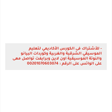
- للأشتراك فى الكورس الأكاديمي لتعليم
الموسيقي الشرقية والغربية وكوردات البيانو
والنوتة الموسيقية اون لاين وبرايفت تواصل معى
على الواتس على الرقم : 00201070603074