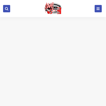
google.com, pub-6415693517272290, DIRECT,
f08c47fec0942fa0