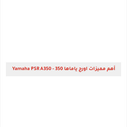
أهم مميزات اورج ياماها 350 - Yamaha PSR A350