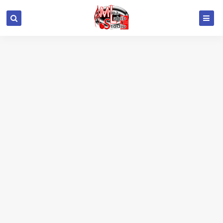
google.com, pub-6415693517272290, DIRECT,
f08c47fec0942fa0