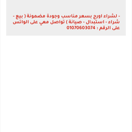
- لشراء اورج بسعر مناسب وجودة مضمونة ( بيع -
شراء - استبدال - صيانة ) تواصل معي على الواتس
على الرقم : 01070603074