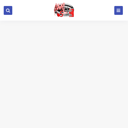
google.com, pub-6415693517272290, DIRECT,
f08c47fec0942fa0