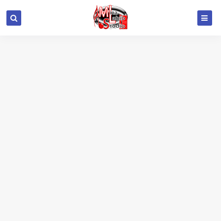
google.com, pub-6415693517272290, DIRECT,
f08c47fec0942fa0