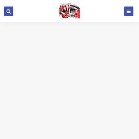
google.com, pub-6415693517272290, DIRECT,
f08c47fec0942fa0