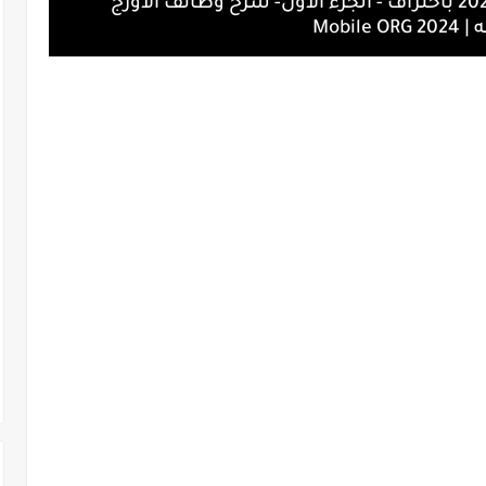
تعلم العزف على اورج الموبايل 2024 باحتراف - الجزء الاول- شرح وظائف الاورج
Mobile 