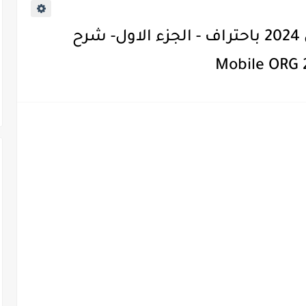
تعلم العزف على اورج الموبايل 2024 باحتراف - الجزء الاول- شرح