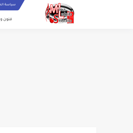
oogle.com, pub-6415693517272290, DIRECT, f08c47fec0942fa0
سياسة ال
فنون و