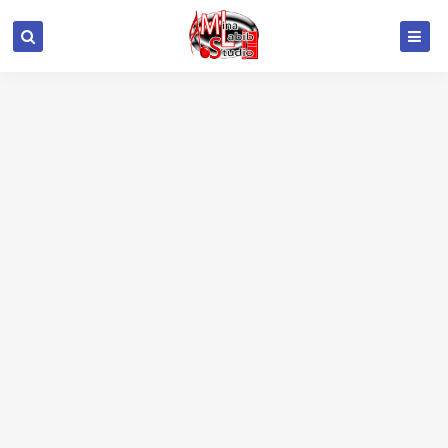
google.com, pub-6415693517272290, DIRECT,
f08c47fec0942fa0