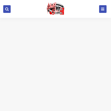
google.com, pub-6415693517272290, DIRECT,
f08c47fec0942fa0