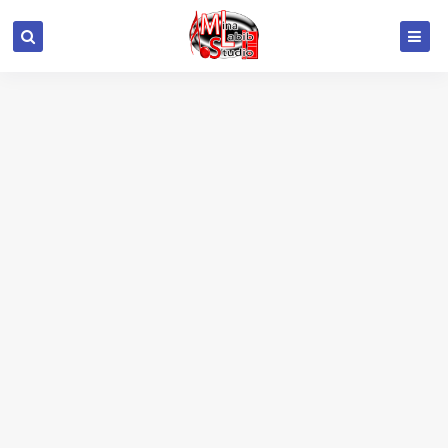
google.com, pub-6415693517272290, DIRECT,
f08c47fec0942fa0